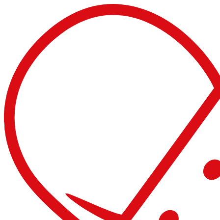
Videre
til
indhold