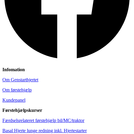
Infomation
Om Genstarthjertet
Om førstehjælp
Kundepanel
Førstehjælpskurser
Færdselsrelateret førstehjælp bil/MC/traktor
Basal Hjerte lunge redning inkl. Hjertestarter