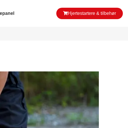
epanel
Hjertestartere & tilbehør