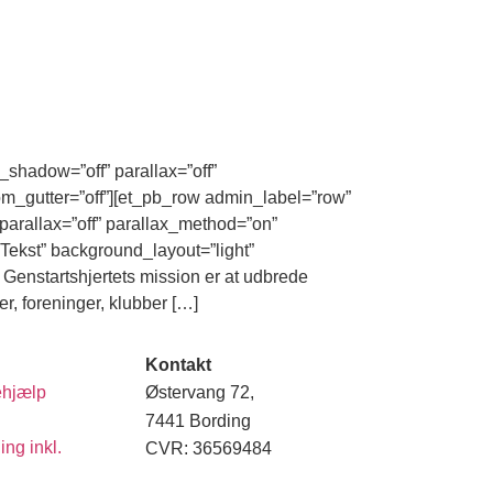
_shadow=”off” parallax=”off”
m_gutter=”off”][et_pb_row admin_label=”row”
parallax=”off” parallax_method=”on”
Tekst” background_layout=”light”
] Genstartshjertets mission er at udbrede
er, foreninger, klubber […]
Kontakt
ehjælp
Østervang 72,
7441 Bording
ing inkl.
CVR: 36569484