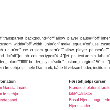
n” transparent_background=”off” allow_player_pause=”off” inner
custom_width=”off” width_unit=”on” make_equal=”off” use_custo
th_unit=”on” use_custom_gutter=”off” allow_player_pause=”off” 
od_1=”off”][et_pb_column type=”4_4″][et_pb_text admin_label=”
der_color=”#ffffff” border_style=”solid” custom_margin=”-50px|||”
er i førstehjælp i hele Danmark, både til virksomheder, institution
fomation
Førstehjælpskurser
 Genstarthjertet
Færdselsrelateret først
bil/MC/traktor
 førstehjælp
Basal Hjerte lunge redn
undepanel
Hjertestarter