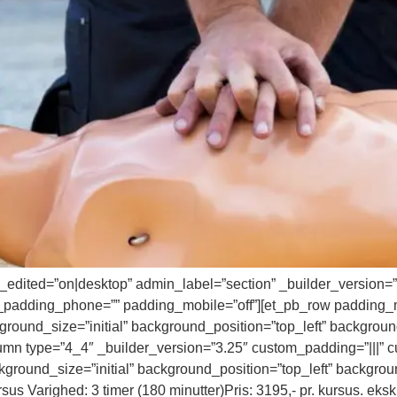
t_edited=”on|desktop” admin_label=”section” _builder_version
_padding_phone=”” padding_mobile=”off”][et_pb_row padding_
round_size=”initial” background_position=”top_left” backgrou
n type=”4_4″ _builder_version=”3.25″ custom_padding=”|||” c
kground_size=”initial” background_position=”top_left” backgro
 Varighed: 3 timer (180 minutter)Pris: 3195,- pr. kursus. ekskl.