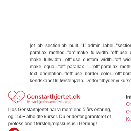
[et_pb_section bb_built=”1″ admin_label=”sectio
parallax_method=”on” make_fullwidth=”off” use_
make_fullwidth=”off” use_custom_width=”off” wid
make_equal=”off” parallax_1=”off” parallax_meth
text_orientation=”left” use_border_color=”off” bor
kendskabet til førstehjælp. Derfor tilbyder vi kurs
In
Om
Hos Genstarthjertet har vi mere end 5 års erfaring,
Om
og 150+ afholdte kurser. Du er derfor garanteret et
K
professionelt førstehjælpskursus i Herning!