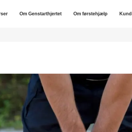
ser
Om Genstarthjertet
Om førstehjælp
Kund