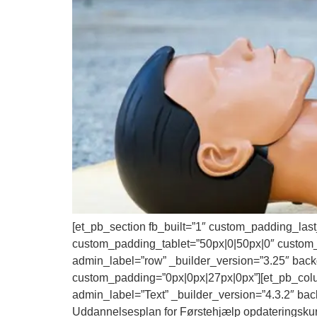
[et_pb_section fb_built=”1″ custom_padding_las
custom_padding_tablet=”50px|0|50px|0″ custom
admin_label=”row” _builder_version=”3.25″ backg
custom_padding=”0px|0px|27px|0px”][et_pb_colum
admin_label=”Text” _builder_version=”4.3.2″ bac
Uddannelsesplan for Førstehjælp opdateringskursus