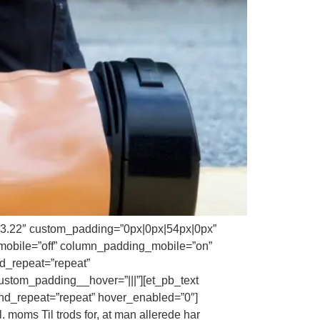
=”3.22″ custom_padding=”0px|0px|54px|0px”
mobile=”off” column_padding_mobile=”on”
nd_repeat=”repeat”
ustom_padding__hover=”|||”][et_pb_text
und_repeat=”repeat” hover_enabled=”0″]
 moms Til trods for, at man allerede har