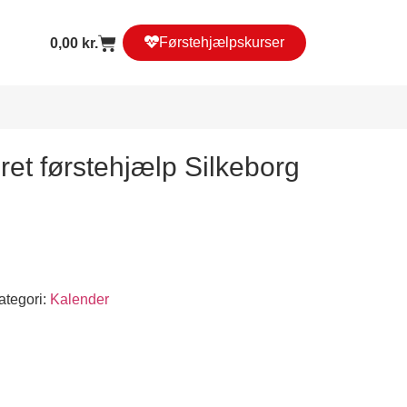
Førstehjælpskurser
0,00
kr.
ret førstehjælp Silkeborg
ategori:
Kalender