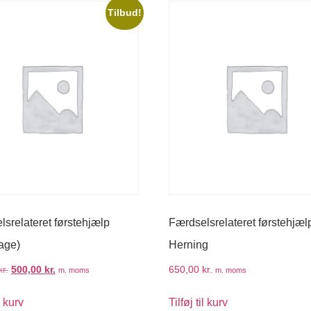
Tilbud!
srelateret førstehjælp
Færdselsrelateret førstehjæl
age)
Herning
kr.
500,00
kr.
650,00
kr.
m. moms
m. moms
l kurv
Tilføj til kurv