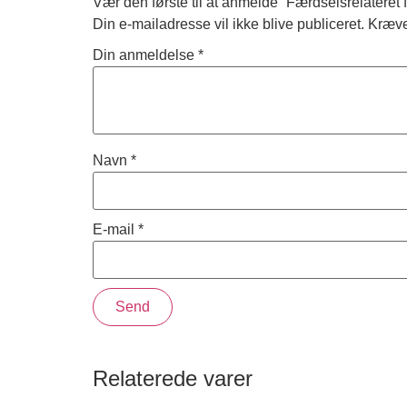
Vær den første til at anmelde “Færdselsrelateret 
Din e-mailadresse vil ikke blive publiceret.
Kræve
Din anmeldelse
*
Navn
*
E-mail
*
Relaterede varer