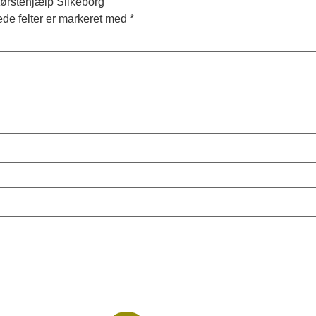
førstehjælp Silkeborg”
de felter er markeret med
*