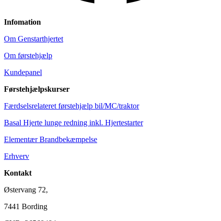
Infomation
Om Genstarthjertet
Om førstehjælp
Kundepanel
Førstehjælpskurser
Færdselsrelateret førstehjælp bil/MC/traktor
Basal Hjerte lunge redning inkl. Hjertestarter
Elementær Brandbekæmpelse
Erhverv
Kontakt
Østervang 72,
7441 Bording