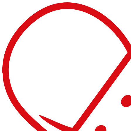
Videre
til
indhold