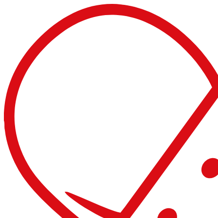
Videre
til
indhold