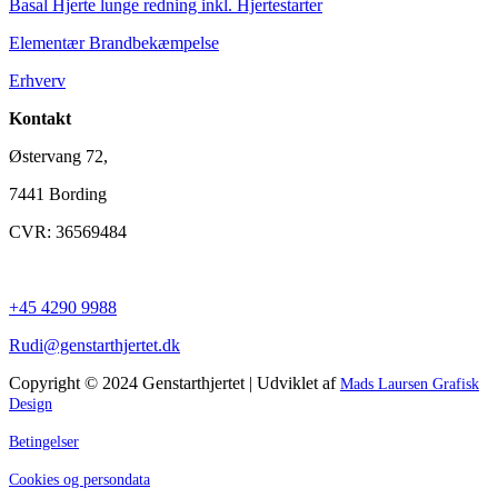
Basal Hjerte lunge redning inkl. Hjertestarter
Elementær Brandbekæmpelse
Erhverv
Kontakt
Østervang 72,
7441 Bording
CVR: 36569484
+45 4290 9988
Rudi@genstarthjertet.dk
Copyright © 2024 Genstarthjertet | Udviklet af
Mads Laursen Grafisk
Design
Betingelser
Cookies og persondata