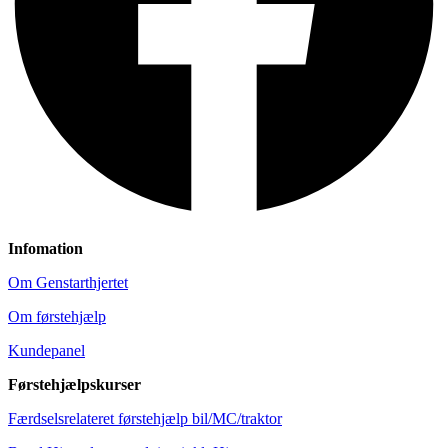
Infomation
Om Genstarthjertet
Om førstehjælp
Kundepanel
Førstehjælpskurser
Færdselsrelateret førstehjælp bil/MC/traktor